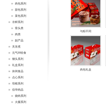
肉包系列
甜包系列
菜包系列
冷鲜系列
骨头类
与粽不同
肉类
副产品
关东煮
元气99轻食
馒头系列
礼盒系列
肉包礼盒
休闲食品
点心系列
培根系列
信华肉品
烧肉系列
火腿系列