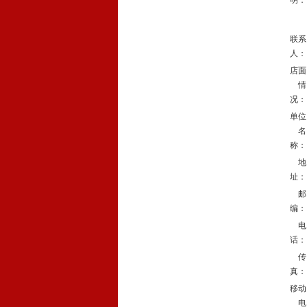
明：
联系
人：
店面
情
况：
单位
名
称：
地
址：
邮
编：
电
话：
传
真：
移动
电