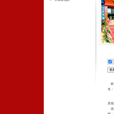
姓
名：
其他
说