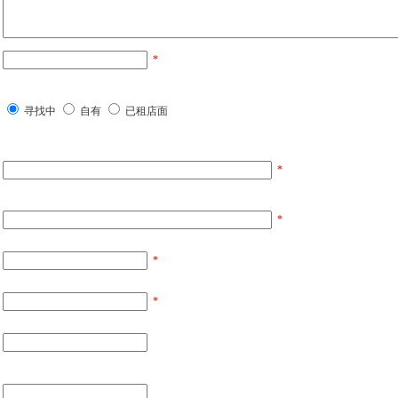
*
寻找中
自有
已租店面
*
*
*
*